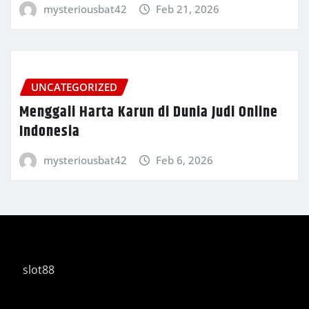
mysteriousbat42
Feb 21, 2026
UNCATEGORIZED
Menggali Harta Karun di Dunia Judi Online
Indonesia
mysteriousbat42
Feb 6, 2026
slot88