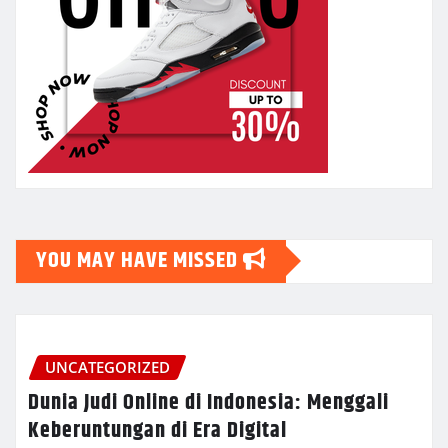
YOU MAY HAVE MISSED
UNCATEGORIZED
Dunia Judi Online di Indonesia: Menggali
Keberuntungan di Era Digital