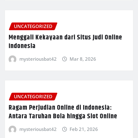
UNCATEGORIZED
Menggali Kekayaan dari Situs Judi Online
Indonesia
mysteriousbat42
Mar 8, 2026
UNCATEGORIZED
Ragam Perjudian Online di Indonesia:
Antara Taruhan Bola hingga Slot Online
mysteriousbat42
Feb 21, 2026