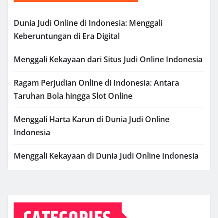
Dunia Judi Online di Indonesia: Menggali
Keberuntungan di Era Digital
Menggali Kekayaan dari Situs Judi Online Indonesia
Ragam Perjudian Online di Indonesia: Antara
Taruhan Bola hingga Slot Online
Menggali Harta Karun di Dunia Judi Online
Indonesia
Menggali Kekayaan di Dunia Judi Online Indonesia