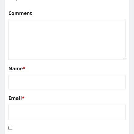
Comment
Name
*
Email
*